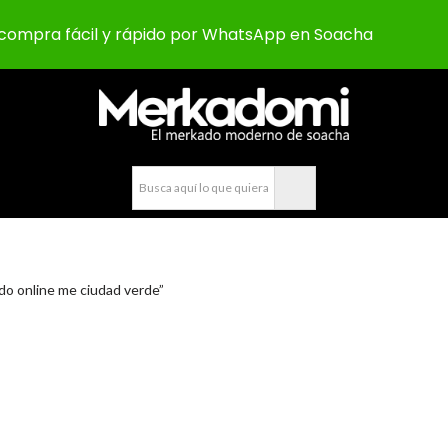
compra fácil y rápido por WhatsApp en Soacha
o online me ciudad verde”