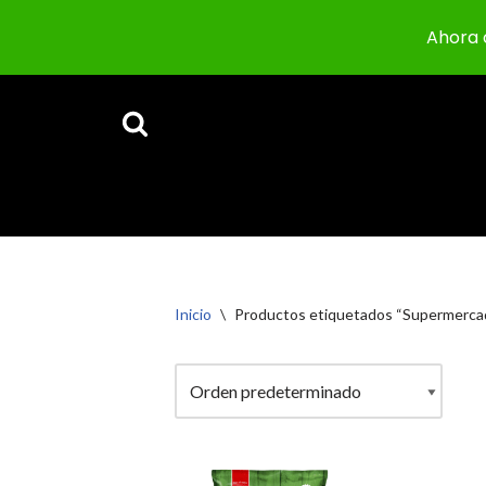
Ahora 
Saltar
al
contenido
Inicio
\
Productos etiquetados “Supermercad