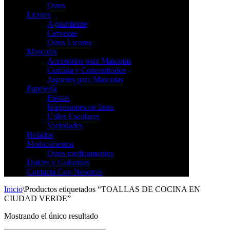
Otros
Licores
Aguardiente
Cervezas
Otros Licores
Mascotas
Accesorios para Mascotas
Comida y Concentrados
Juguetes para Mascotas
Papelería
Fiestas
Impresiones en linea
Utiles Escolares
Variedades
Helados
Medicamentos
Otros medicamentos
Dulces y Golosinas
Contacta Con Nosotras
Inicio
\
Productos etiquetados “TOALLAS DE COCINA EN
CIUDAD VERDE”
Mostrando el único resultado