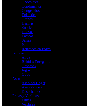
Chocolates
Condimentos
Congelados
Enlatados
Granos
Harinas
Snacks
Huevos
Lácteos
Salsas
Pan
Refrescos en Polvo
Bebidas
Agua
Bebidas Energeticas
Gaseosas
Jugos
Otros
Aseo
Aseo del Hogar
Aseo Personal
Desechables
Frutas y Verduras
Frutas
Verduras