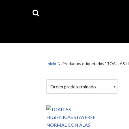
Ahora 
Saltar
al
contenido
Inicio
\
Productos etiquetados “TOALLAS