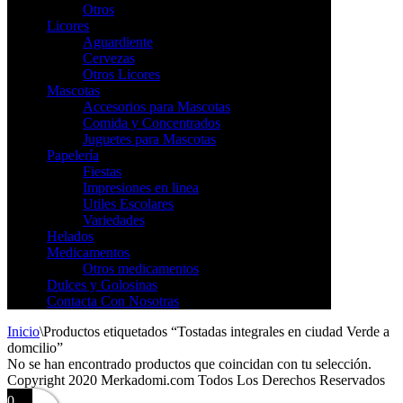
Otros
Licores
Aguardiente
Cervezas
Otros Licores
Mascotas
Accesorios para Mascotas
Comida y Concentrados
Juguetes para Mascotas
Papelería
Fiestas
Impresiones en linea
Utiles Escolares
Variedades
Helados
Medicamentos
Otros medicamentos
Dulces y Golosinas
Contacta Con Nosotras
Inicio
\
Productos etiquetados “Tostadas integrales en ciudad Verde a
domcilio”
No se han encontrado productos que coincidan con tu selección.
Copyright 2020 Merkadomi.com Todos Los Derechos Reservados
0