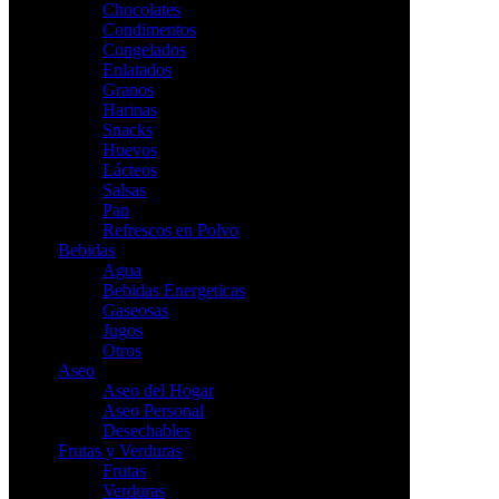
Chocolates
Condimentos
Congelados
Enlatados
Granos
Harinas
Snacks
Huevos
Lácteos
Salsas
Pan
Refrescos en Polvo
Bebidas
Agua
Bebidas Energeticas
Gaseosas
Jugos
Otros
Aseo
Aseo del Hogar
Aseo Personal
Desechables
Frutas y Verduras
Frutas
Verduras