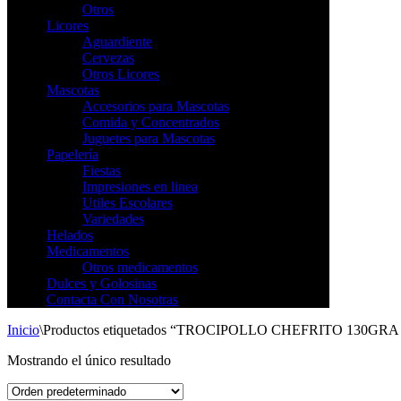
Otros
Licores
Aguardiente
Cervezas
Otros Licores
Mascotas
Accesorios para Mascotas
Comida y Concentrados
Juguetes para Mascotas
Papelería
Fiestas
Impresiones en linea
Utiles Escolares
Variedades
Helados
Medicamentos
Otros medicamentos
Dulces y Golosinas
Contacta Con Nosotras
Inicio
\
Productos etiquetados “TROCIPOLLO CHEFRITO 130
Mostrando el único resultado