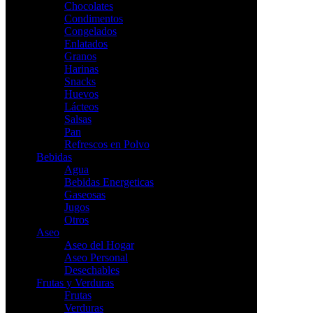
Chocolates
Condimentos
Congelados
Enlatados
Granos
Harinas
Snacks
Huevos
Lácteos
Salsas
Pan
Refrescos en Polvo
Bebidas
Agua
Bebidas Energeticas
Gaseosas
Jugos
Otros
Aseo
Aseo del Hogar
Aseo Personal
Desechables
Frutas y Verduras
Frutas
Verduras