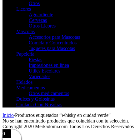
Otros
Licores
Aguardiente
Cervezas
Otros Licores
Mascotas
Accesorios para Mascotas
Comida y Concentrados
Juguetes para Mascotas
Papelería
Fiestas
Impresiones en linea
Utiles Escolares
Variedades
Helados
Medicamentos
Otros medicamentos
Dulces y Golosinas
Contacta Con Nosotras
Inicio
\
Productos etiquetados “whisky en ciudad verde”
No se han encontrado productos que coincidan con tu selección.
Copyright 2020 Merkadomi.com Todos Los Derechos Reservados
0