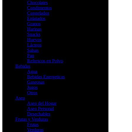
Chocolates
Condimentos
Congelados
Enlatados
Granos
Harinas
Snacks
Huevos
Lácteos
Salsas
Pan
Refrescos en Polvo
Bebidas
Agua
Bebidas Energeticas
Gaseosas
Jugos
Otros
Aseo
Aseo del Hogar
Aseo Personal
Desechables
Frutas y Verduras
Frutas
Verduras