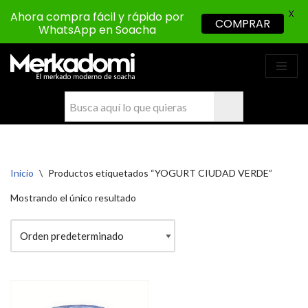
X
Ahora compra fácil y rápido por
COMPRAR
WhatsApp en Soacha
Saltar
al
contenido
Inicio
\
Productos etiquetados “YOGURT CIUDAD VERDE”
Mostrando el único resultado