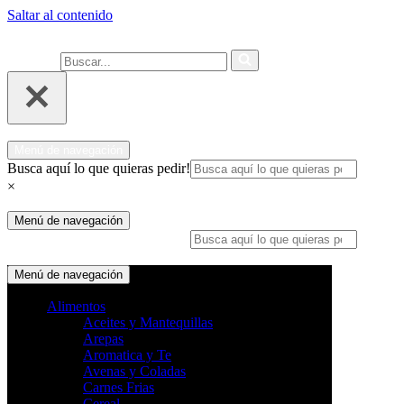
Saltar al contenido
Ahora compra fácil y rápido por
COMPRAR
WhatsApp en Soacha
Buscar...
Menú de navegación
Busca aquí lo que quieras pedir!
×
Menú de navegación
Busca aquí lo que quieras pedir!
×
Menú de navegación
Alimentos
Aceites y Mantequillas
Arepas
Aromatica y Te
Avenas y Coladas
Carnes Frias
Cereal