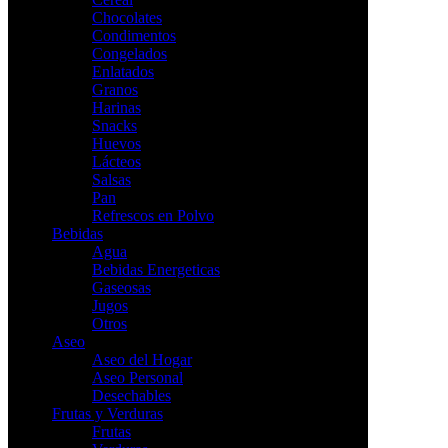
Chocolates
Condimentos
Congelados
Enlatados
Granos
Harinas
Snacks
Huevos
Lácteos
Salsas
Pan
Refrescos en Polvo
Bebidas
Agua
Bebidas Energeticas
Gaseosas
Jugos
Otros
Aseo
Aseo del Hogar
Aseo Personal
Desechables
Frutas y Verduras
Frutas