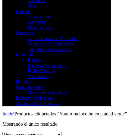
Verduras
Otros
Licores
Aguardiente
Cervezas
Otros Licores
Mascotas
Accesorios para Mascotas
Comida y Concentrados
Juguetes para Mascotas
Papelería
Fiestas
Impresiones en linea
Utiles Escolares
Variedades
Helados
Medicamentos
Otros medicamentos
Dulces y Golosinas
Contacta Con Nosotras
Inicio
\
Productos etiquetados “Yogurt melocotón en ciudad verde”
Mostrando el único resultado