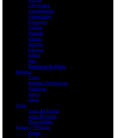
Chocolates
Condimentos
Congelados
Enlatados
Granos
Harinas
Snacks
Huevos
Lácteos
Salsas
Pan
Refrescos en Polvo
Bebidas
Agua
Bebidas Energeticas
Gaseosas
Jugos
Otros
Aseo
Aseo del Hogar
Aseo Personal
Desechables
Frutas y Verduras
Frutas