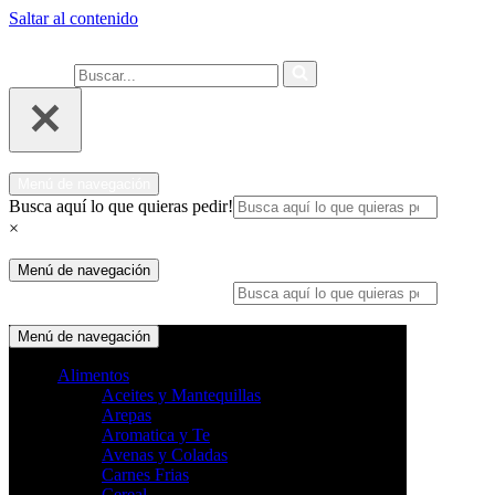
Saltar al contenido
Ahora compra fácil y rápido por
COMPRAR
WhatsApp en Soacha
Buscar...
Menú de navegación
Busca aquí lo que quieras pedir!
×
Menú de navegación
Busca aquí lo que quieras pedir!
×
Menú de navegación
Alimentos
Aceites y Mantequillas
Arepas
Aromatica y Te
Avenas y Coladas
Carnes Frias
Cereal