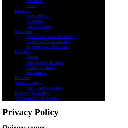
Verduras
Otros
Licores
Aguardiente
Cervezas
Otros Licores
Mascotas
Accesorios para Mascotas
Comida y Concentrados
Juguetes para Mascotas
Papelería
Fiestas
Impresiones en linea
Utiles Escolares
Variedades
Helados
Medicamentos
Otros medicamentos
Dulces y Golosinas
Contacta Con Nosotras
Privacy Policy
Quienes somos