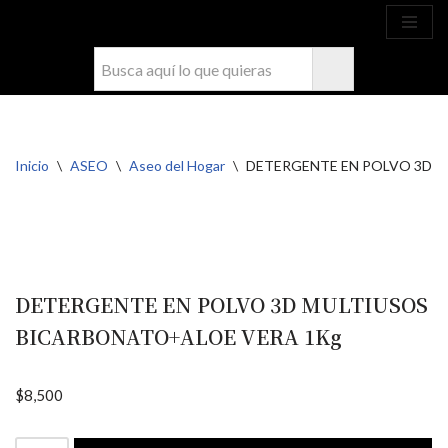
Ahora compra fácil y rápido por
COMPRAR
WhatsApp en Soacha
Saltar
al
contenido
Inicio
\
ASEO
\
Aseo del Hogar
\
DETERGENTE EN POLVO 3D 
DETERGENTE EN POLVO 3D MULTIUSOS
BICARBONATO+ALOE VERA 1Kg
$
8,500