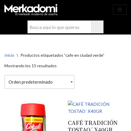
Ahora compra fácil y rápido por
COMPRAR
WhatsApp en Soacha
Saltar
al
contenido
Inicio
\
Productos etiquetados “cafe en ciudad verde”
Mostrando los 15 resultados
CAFÉ TRADICIÓN
TOSTAO´ X40GR