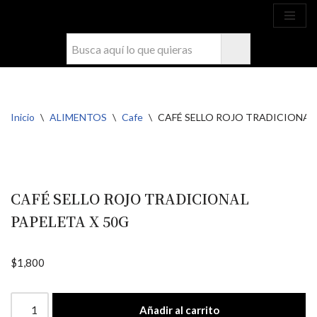
Ahora compra fácil y rápido por
COMPRAR
WhatsApp en Soacha
Saltar
al
contenido
Inicio
\
ALIMENTOS
\
Cafe
\
CAFÉ SELLO ROJO TRADICIONAL 
CAFÉ SELLO ROJO TRADICIONAL
PAPELETA X 50G
$
1,800
Añadir al carrito