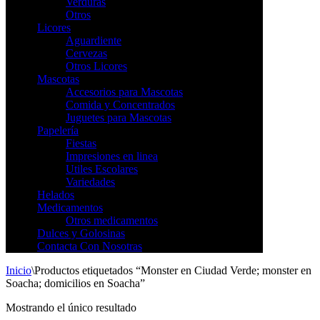
Verduras
Otros
Licores
Aguardiente
Cervezas
Otros Licores
Mascotas
Accesorios para Mascotas
Comida y Concentrados
Juguetes para Mascotas
Papelería
Fiestas
Impresiones en linea
Utiles Escolares
Variedades
Helados
Medicamentos
Otros medicamentos
Dulces y Golosinas
Contacta Con Nosotras
Inicio
\
Productos etiquetados “Monster en Ciudad Verde; monster en
Soacha; domicilios en Soacha”
Mostrando el único resultado