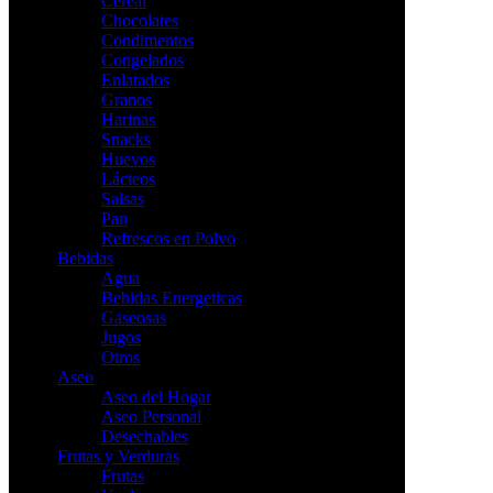
Cereal
Chocolates
Condimentos
Congelados
Enlatados
Granos
Harinas
Snacks
Huevos
Lácteos
Salsas
Pan
Refrescos en Polvo
Bebidas
Agua
Bebidas Energeticas
Gaseosas
Jugos
Otros
Aseo
Aseo del Hogar
Aseo Personal
Desechables
Frutas y Verduras
Frutas