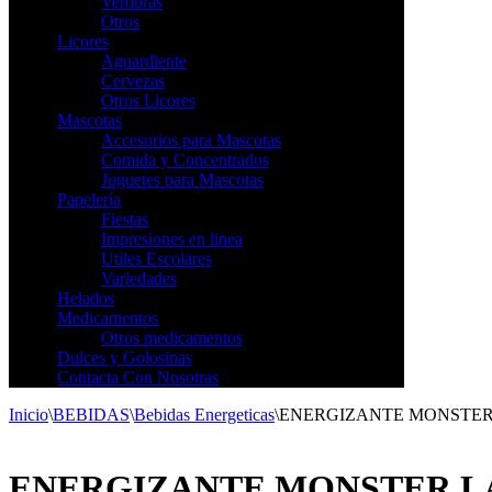
Verduras
Otros
Licores
Aguardiente
Cervezas
Otros Licores
Mascotas
Accesorios para Mascotas
Comida y Concentrados
Juguetes para Mascotas
Papelería
Fiestas
Impresiones en linea
Utiles Escolares
Variedades
Helados
Medicamentos
Otros medicamentos
Dulces y Golosinas
Contacta Con Nosotras
Inicio
\
BEBIDAS
\
Bebidas Energeticas
\
ENERGIZANTE MONSTER
ENERGIZANTE MONSTER L