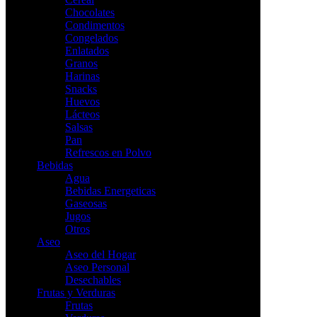
Chocolates
Condimentos
Congelados
Enlatados
Granos
Harinas
Snacks
Huevos
Lácteos
Salsas
Pan
Refrescos en Polvo
Bebidas
Agua
Bebidas Energeticas
Gaseosas
Jugos
Otros
Aseo
Aseo del Hogar
Aseo Personal
Desechables
Frutas y Verduras
Frutas