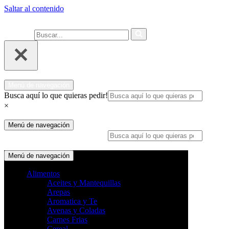
Saltar al contenido
Ahora 
Buscar...
Menú de navegación
Busca aquí lo que quieras pedir!
×
Menú de navegación
Busca aquí lo que quieras pedir!
×
Menú de navegación
Alimentos
Aceites y Mantequillas
Arepas
Aromatica y Te
Avenas y Coladas
Carnes Frias
Cereal