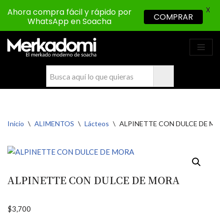
X
Ahora compra fácil y rápido por
COMPRAR
WhatsApp en Soacha
Saltar
al
contenido
Inicio
\
ALIMENTOS
\
Lácteos
\
ALPINETTE CON DULCE DE M
ALPINETTE CON DULCE DE MORA
$
3,700