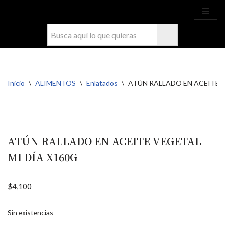
Ahora compra fácil y rápido por
COMPRAR
WhatsApp en Soacha
Saltar
al
contenido
Inicio
\
ALIMENTOS
\
Enlatados
\
ATÚN RALLADO EN ACEITE V
ATÚN RALLADO EN ACEITE VEGETAL
MI DÍA X160G
$
4,100
Sin existencias