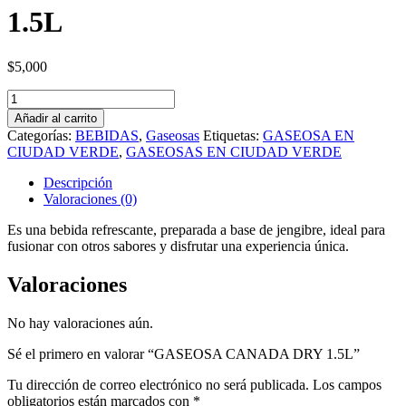
1.5L
$
5,000
GASEOSA
CANADA
Añadir al carrito
DRY
Categorías:
BEBIDAS
,
Gaseosas
Etiquetas:
GASEOSA EN
1.5L
CIUDAD VERDE
,
GASEOSAS EN CIUDAD VERDE
cantidad
Descripción
Valoraciones (0)
Es una bebida refrescante, preparada a base de jengibre, ideal para
fusionar con otros sabores y disfrutar una experiencia única.
Valoraciones
No hay valoraciones aún.
Sé el primero en valorar “GASEOSA CANADA DRY 1.5L”
Tu dirección de correo electrónico no será publicada.
Los campos
obligatorios están marcados con
*