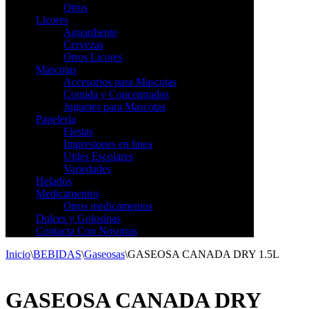
Otros
Licores
Aguardiente
Cervezas
Otros Licores
Mascotas
Accesorios para Mascotas
Comida y Concentrados
Juguetes para Mascotas
Papelería
Fiestas
Impresiones en linea
Utiles Escolares
Variedades
Helados
Medicamentos
Otros medicamentos
Dulces y Golosinas
Contacta Con Nosotras
Inicio
\
BEBIDAS
\
Gaseosas
\
GASEOSA CANADA DRY 1.5L
GASEOSA CANADA DRY