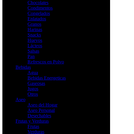
Chocolates
Condimentos
Congelados
Enlatados
Granos
Harinas
Snacks
Huevos
Lácteos
Salsas
Pan
Refrescos en Polvo
Bebidas
Agua
Bebidas Energeticas
Gaseosas
Jugos
Otros
Aseo
Aseo del Hogar
Aseo Personal
Desechables
Frutas y Verduras
Frutas
Verduras