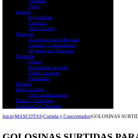
Verduras
Otros
Licores
Aguardiente
Cervezas
Otros Licores
Mascotas
Accesorios para Mascotas
Comida y Concentrados
Juguetes para Mascotas
Papelería
Fiestas
Impresiones en linea
Utiles Escolares
Variedades
Helados
Medicamentos
Otros medicamentos
Dulces y Golosinas
Contacta Con Nosotras
Inicio
\
MASCOTAS
\
Comida y Concentrados
\
GOLOSINAS SURTID
GOLOSINAS SURTIDAS PARA