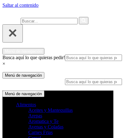
Saltar al contenido
Ahora 
Buscar...
Menú de navegación
Busca aquí lo que quieras pedir!
×
Menú de navegación
Busca aquí lo que quieras pedir!
×
Menú de navegación
Alimentos
Aceites y Mantequillas
Arepas
Aromatica y Te
Avenas y Coladas
Carnes Frias
Cereal