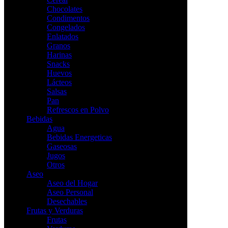
Chocolates
Condimentos
Congelados
Enlatados
Granos
Harinas
Snacks
Huevos
Lácteos
Salsas
Pan
Refrescos en Polvo
Bebidas
Agua
Bebidas Energeticas
Gaseosas
Jugos
Otros
Aseo
Aseo del Hogar
Aseo Personal
Desechables
Frutas y Verduras
Frutas