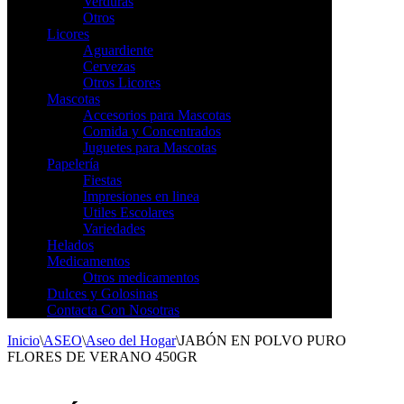
Verduras
Otros
Licores
Aguardiente
Cervezas
Otros Licores
Mascotas
Accesorios para Mascotas
Comida y Concentrados
Juguetes para Mascotas
Papelería
Fiestas
Impresiones en linea
Utiles Escolares
Variedades
Helados
Medicamentos
Otros medicamentos
Dulces y Golosinas
Contacta Con Nosotras
Inicio
\
ASEO
\
Aseo del Hogar
\
JABÓN EN POLVO PURO
FLORES DE VERANO 450GR