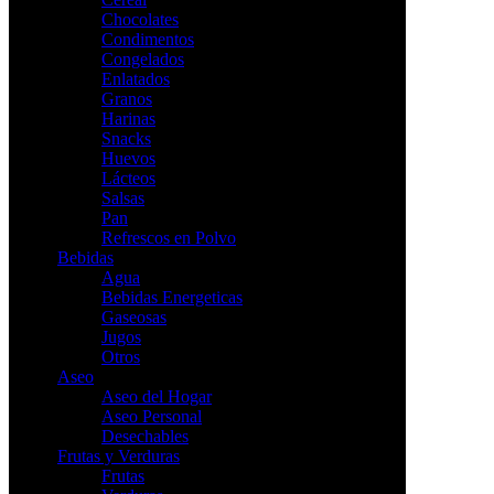
Chocolates
Condimentos
Congelados
Enlatados
Granos
Harinas
Snacks
Huevos
Lácteos
Salsas
Pan
Refrescos en Polvo
Bebidas
Agua
Bebidas Energeticas
Gaseosas
Jugos
Otros
Aseo
Aseo del Hogar
Aseo Personal
Desechables
Frutas y Verduras
Frutas