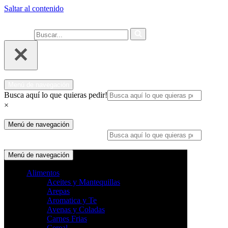
Saltar al contenido
Ahora compra fácil y rápido por
COMPRAR
WhatsApp en Soacha
Buscar...
Menú de navegación
Busca aquí lo que quieras pedir!
×
Menú de navegación
Busca aquí lo que quieras pedir!
×
Menú de navegación
Alimentos
Aceites y Mantequillas
Arepas
Aromatica y Te
Avenas y Coladas
Carnes Frias
Cereal