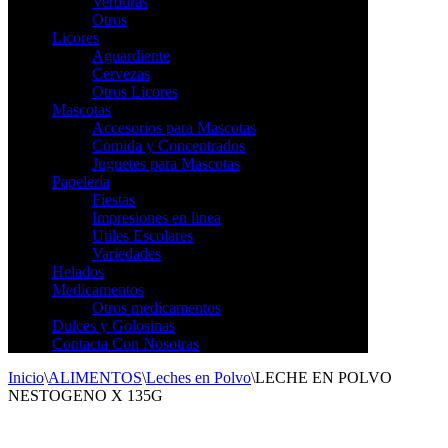
Verduras
Otros
Licores
Aguardiente
Cervezas
Otros Licores
Mascotas
Accesorios para Mascotas
Comida y Concentrados
Juguetes para Mascotas
Papelería
Fiestas
Impresiones en linea
Utiles Escolares
Variedades
Helados
Medicamentos
Otros medicamentos
Dulces y Golosinas
Contacta Con Nosotras
Inicio
\
ALIMENTOS
\
Leches en Polvo
\
LECHE EN POLVO
NESTOGENO X 135G