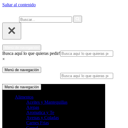
Saltar al contenido
Ahora compra fácil y rápido por
COMPRAR
WhatsApp en Soacha
Buscar...
Menú de navegación
Busca aquí lo que quieras pedir!
×
Menú de navegación
Busca aquí lo que quieras pedir!
×
Menú de navegación
Alimentos
Aceites y Mantequillas
Arepas
Aromatica y Te
Avenas y Coladas
Carnes Frias
Cereal