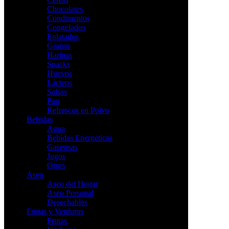
Chocolates
Condimentos
Congelados
Enlatados
Granos
Harinas
Snacks
Huevos
Lácteos
Salsas
Pan
Refrescos en Polvo
Bebidas
Agua
Bebidas Energeticas
Gaseosas
Jugos
Otros
Aseo
Aseo del Hogar
Aseo Personal
Desechables
Frutas y Verduras
Frutas