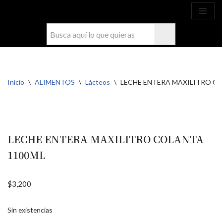
Ahora compra fácil y rápido por
COMPRAR
WhatsApp en Soacha
Saltar
al
contenido
Inicio
\
ALIMENTOS
\
Lácteos
\
LECHE ENTERA MAXILITRO C
LECHE ENTERA MAXILITRO COLANTA
1100ML
$
3,200
Sin existencias