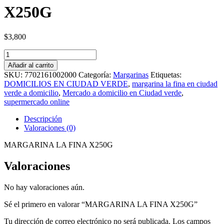
X250G
$
3,800
MARGARINA
LA
Añadir al carrito
FINA
SKU:
7702161002000
Categoría:
Margarinas
Etiquetas:
X250G
DOMICILIOS EN CIUDAD VERDE
,
margarina la fina en ciudad
cantidad
verde a domicilio
,
Mercado a domicilio en Ciudad verde
,
supermercado online
Descripción
Valoraciones (0)
MARGARINA LA FINA X250G
Valoraciones
No hay valoraciones aún.
Sé el primero en valorar “MARGARINA LA FINA X250G”
Tu dirección de correo electrónico no será publicada.
Los campos