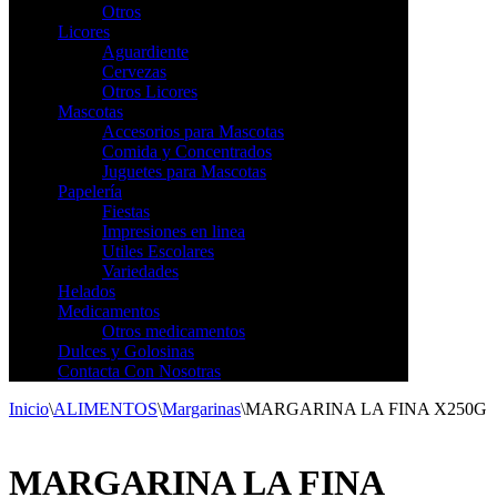
Otros
Licores
Aguardiente
Cervezas
Otros Licores
Mascotas
Accesorios para Mascotas
Comida y Concentrados
Juguetes para Mascotas
Papelería
Fiestas
Impresiones en linea
Utiles Escolares
Variedades
Helados
Medicamentos
Otros medicamentos
Dulces y Golosinas
Contacta Con Nosotras
Inicio
\
ALIMENTOS
\
Margarinas
\
MARGARINA LA FINA X250G
MARGARINA LA FINA