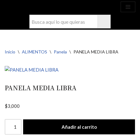
Ahora compra fácil y rápido por
COMPRAR
WhatsApp en Soacha
Saltar
al
contenido
Inicio
\
ALIMENTOS
\
Panela
\
PANELA MEDIA LIBRA
PANELA MEDIA LIBRA
$
3,000
Añadir al carrito