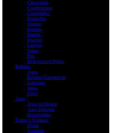
Chocolates
Condimentos
Congelados
Enlatados
Granos
Harinas
Snacks
Huevos
Lácteos
Salsas
Pan
Refrescos en Polvo
Bebidas
Agua
Bebidas Energeticas
Gaseosas
Jugos
Otros
Aseo
Aseo del Hogar
Aseo Personal
Desechables
Frutas y Verduras
Frutas
Verduras