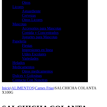
Otros
Licores
Aguardiente
Cervezas
Otros Licores
Mascotas
Accesorios para Mascotas
Comida y Concentrados
Juguetes para Mascotas
Papelería
Fiestas
Impresiones en linea
Utiles Escolares
Variedades
Helados
Medicamentos
Otros medicamentos
Dulces y Golosinas
Contacta Con Nosotras
Inicio
\
ALIMENTOS
\
Carnes Frias
\
SALCHICHA COLANTA
X100G