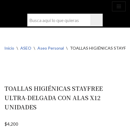
Ahora compra fácil y rápido por
COMPRAR
WhatsApp en Soacha
Saltar
al
contenido
Inicio
\
ASEO
\
Aseo Personal
\
TOALLAS HIGIÉNICAS STAYFR
TOALLAS HIGIÉNICAS STAYFREE
ULTRA-DELGADA CON ALAS X12
UNIDADES
$
4,200