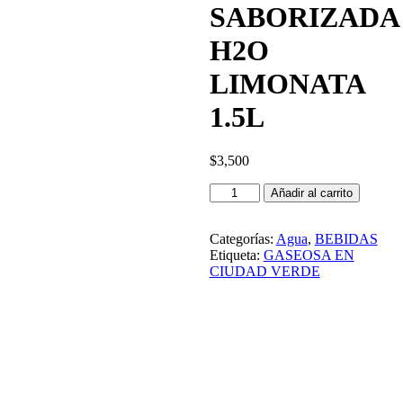
SABORIZADA
H2O
LIMONATA
1.5L
$
3,500
AGUA
Añadir al carrito
SABORIZADA
H2O
Categorías:
Agua
,
BEBIDAS
LIMONATA
Etiqueta:
GASEOSA EN
1.5L
CIUDAD VERDE
cantidad