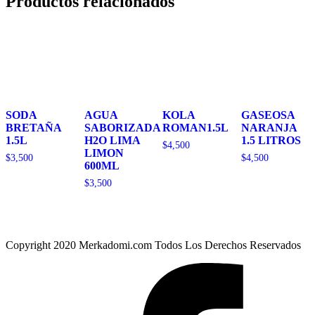
Productos relacionados
SODA
AGUA
KOLA
GASEOSA
BRETAÑA
SABORIZADA
ROMAN1.5L
NARANJA
1.5L
H2O LIMA
1.5 LITROS
$
4,500
LIMON
$
3,500
$
4,500
600ML
$
3,500
Copyright 2020 Merkadomi.com Todos Los Derechos Reservados