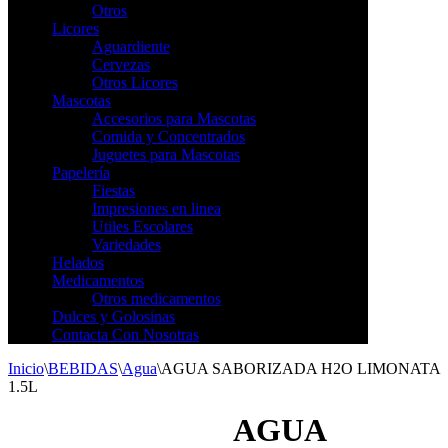
Otros
Licores
Aguardiente
Cervezas
Otros Licores
Mascotas
Accesorios para Mascotas
Comida y Concentrados
Juguetes para Mascotas
Papelería
Fiestas
Impresiones en linea
Utiles Escolares
Variedades
Helados
Medicamentos
Otros medicamentos
Dulces y Golosinas
Contacta Con Nosotras
Inicio
\
BEBIDAS
\
Agua
\
AGUA SABORIZADA H2O LIMONATA
1.5L
AGUA