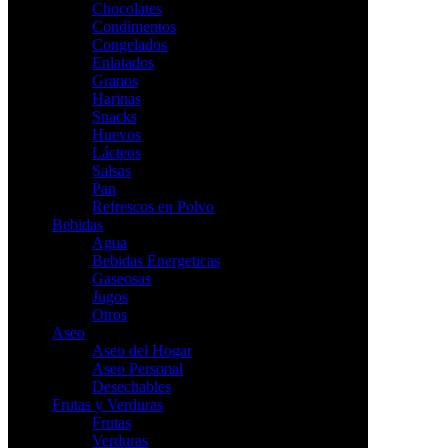
Chocolates
Condimentos
Congelados
Enlatados
Granos
Harinas
Snacks
Huevos
Lácteos
Salsas
Pan
Refrescos en Polvo
Bebidas
Agua
Bebidas Energeticas
Gaseosas
Jugos
Otros
Aseo
Aseo del Hogar
Aseo Personal
Desechables
Frutas y Verduras
Frutas
Verduras