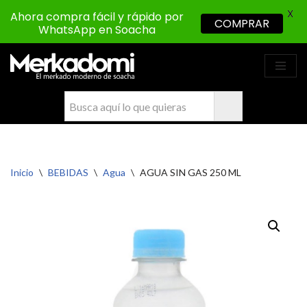
X
Ahora compra fácil y rápido por
COMPRAR
WhatsApp en Soacha
Saltar
al
contenido
Inicio
\
BEBIDAS
\
Agua
\
AGUA SIN GAS 250 ML