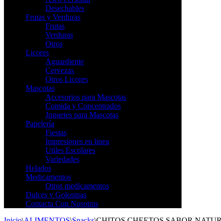
Desechables
Frutas y Verduras
Frutas
Verduras
Otros
Licores
Aguardiente
Cervezas
Otros Licores
Mascotas
Accesorios para Mascotas
Comida y Concentrados
Juguetes para Mascotas
Papelería
Fiestas
Impresiones en linea
Utiles Escolares
Variedades
Helados
Medicamentos
Otros medicamentos
Dulces y Golosinas
Contacta Con Nosotras
Inicio
\
ALIMENTOS
\
Snacks
\
CHITOS CHEETOS SABOR NATUR