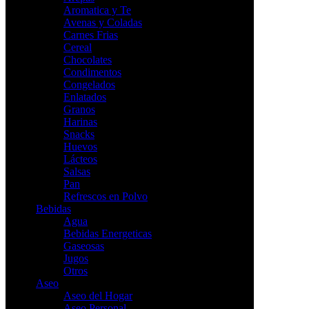
Aromatica y Te
Avenas y Coladas
Carnes Frias
Cereal
Chocolates
Condimentos
Congelados
Enlatados
Granos
Harinas
Snacks
Huevos
Lácteos
Salsas
Pan
Refrescos en Polvo
Bebidas
Agua
Bebidas Energeticas
Gaseosas
Jugos
Otros
Aseo
Aseo del Hogar
Aseo Personal