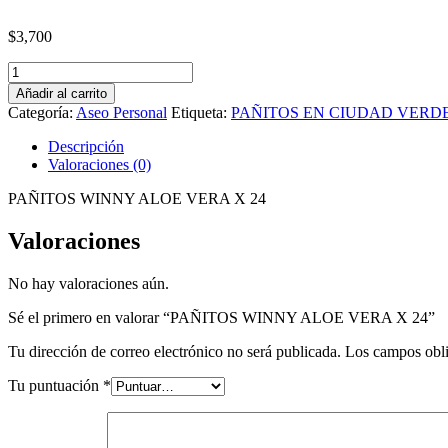
$
3,700
PAÑITOS
WINNY
Añadir al carrito
ALOE
Categoría:
Aseo Personal
Etiqueta:
PAÑITOS EN CIUDAD VERD
VERA
X
Descripción
24
Valoraciones (0)
cantidad
PAÑITOS WINNY ALOE VERA X 24
Valoraciones
No hay valoraciones aún.
Sé el primero en valorar “PAÑITOS WINNY ALOE VERA X 24”
Tu dirección de correo electrónico no será publicada.
Los campos obli
Tu puntuación
*