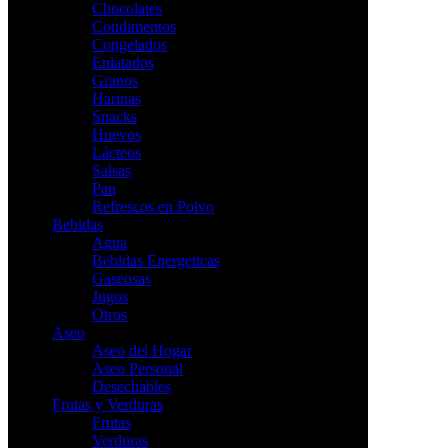
Chocolates
Condimentos
Congelados
Enlatados
Granos
Harinas
Snacks
Huevos
Lácteos
Salsas
Pan
Refrescos en Polvo
Bebidas
Agua
Bebidas Energeticas
Gaseosas
Jugos
Otros
Aseo
Aseo del Hogar
Aseo Personal
Desechables
Frutas y Verduras
Frutas
Verduras