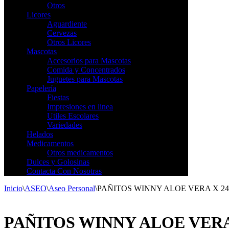
Otros
Licores
Aguardiente
Cervezas
Otros Licores
Mascotas
Accesorios para Mascotas
Comida y Concentrados
Juguetes para Mascotas
Papelería
Fiestas
Impresiones en linea
Utiles Escolares
Variedades
Helados
Medicamentos
Otros medicamentos
Dulces y Golosinas
Contacta Con Nosotras
Inicio
\
ASEO
\
Aseo Personal
\
PAÑITOS WINNY ALOE VERA X 24
PAÑITOS WINNY ALOE VERA