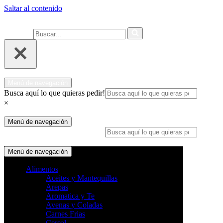
Saltar al contenido
Ahora compra fácil y rápido por
COMPRAR
WhatsApp en Soacha
Buscar...
Menú de navegación
Busca aquí lo que quieras pedir!
×
Menú de navegación
Busca aquí lo que quieras pedir!
×
Menú de navegación
Alimentos
Aceites y Mantequillas
Arepas
Aromatica y Te
Avenas y Coladas
Carnes Frias
Cereal