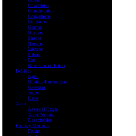
Chocolates
Condimentos
Congelados
Enlatados
Granos
Harinas
Snacks
Huevos
Lácteos
Salsas
Pan
Refrescos en Polvo
Bebidas
Agua
Bebidas Energeticas
Gaseosas
Jugos
Otros
Aseo
Aseo del Hogar
Aseo Personal
Desechables
Frutas y Verduras
Frutas