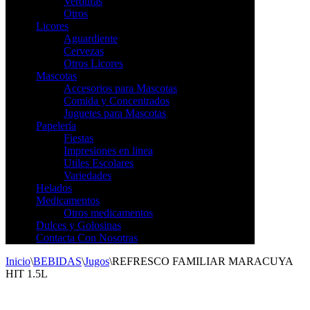
Verduras
Otros
Licores
Aguardiente
Cervezas
Otros Licores
Mascotas
Accesorios para Mascotas
Comida y Concentrados
Juguetes para Mascotas
Papelería
Fiestas
Impresiones en linea
Utiles Escolares
Variedades
Helados
Medicamentos
Otros medicamentos
Dulces y Golosinas
Contacta Con Nosotras
Inicio
\
BEBIDAS
\
Jugos
\
REFRESCO FAMILIAR MARACUYA
HIT 1.5L