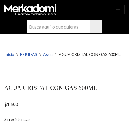
Ahora compra fácil y rápido por
COMPRAR
WhatsApp en Soacha
Saltar
al
contenido
Inicio
\
BEBIDAS
\
Agua
\
AGUA CRISTAL CON GAS 600ML
AGUA CRISTAL CON GAS 600ML
$
1,500
Sin existencias